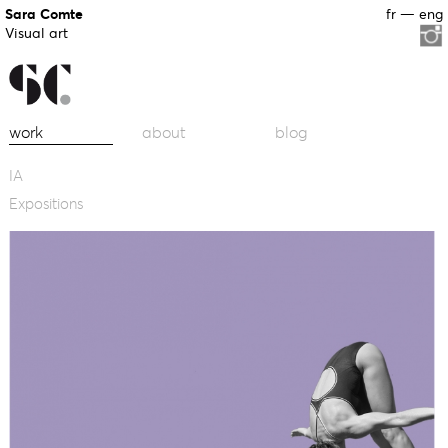
Sara Comte
fr
—
eng
Visual art
work
about
blog
IA
Expositions